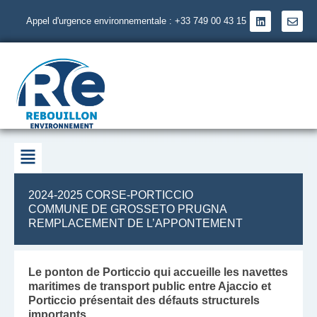
Aller
L
E
au
Appel d'urgence environnementale : +33 749 00 43 15
i
n
contenu
n
v
k
e
e
l
d
o
i
p
n
e
Menu
2024-2025 CORSE-PORTICCIO
COMMUNE DE GROSSETO PRUGNA
​​ REMPLACEMENT DE L’APPONTEMENT
Le ponton de Porticcio qui accueille les navettes
maritimes de transport public entre Ajaccio et
Porticcio
présentait des défauts structurels
importants
.